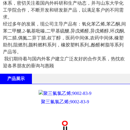
体系，密切关注着国内外科研和生产动态，并与山东大学化
工学院合作，不断开发和研发新产品，以满足客户的不同需
求。
经过多年的发展，现公司主导产品有：氧化苯乙烯,苯乙酮,间
苯二甲醚,2-氰基吡嗪,二甲基硫醚,异戊烯醛,异戊烯醇,环戊酮,
丙二腈,偶氮二异丁腈,叔丁醇，医药中间体,农药中间体,橡塑
助剂,阻燃剂,颜料燃料系列，橡胶塑料系列,,酚醛树脂等系列
产品等。
我们期待着与国内外客户建立广泛友好的合作关系，热忱欢
迎各界朋友的垂询与惠顾
产品展示
聚三氟氯乙烯;9002-83-9