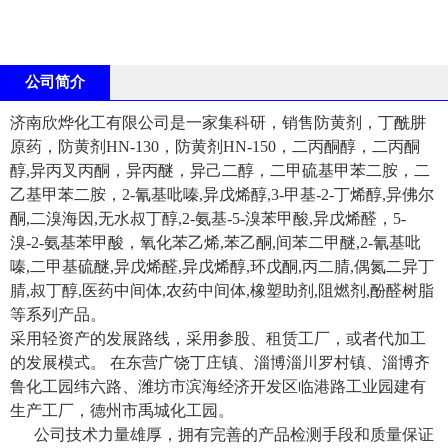
公司简介
济南欣烨化工有限公司是一家集科研，销售防黄剂，丁酰肼
原药，防黄剂HN-130，防黄剂HN-150，二丙酮醇，二丙酮
醇,异丙叉丙酮，异丙醚，异己二醇，二甲硫基甲苯二胺，二
乙基甲苯二胺，2-氰基吡嗪,异戊烯醇,3-甲基-2-丁烯醇,异佛尔
酮,二溴海因,无水叔丁醇,2-氨基-5-溴苯甲酸,异戊烯醛，5-
溴-2-氨基苯甲酸，氧化苯乙烯,苯乙酮,间苯二甲醚,2-氰基吡
嗪,二甲基硫醚,异戊烯醛,异戊烯醇,环戊酮,丙二腈,偶氮二异丁
腈,叔丁醇,医药中间体,农药中间体,橡塑助剂,阻燃剂,酚醛树脂
等系列产品。
采用轻资产的发展路线，采用参股、租赁工厂，或者代加工
的发展模式。 在东营广饶丁庄镇、淄博淄川罗村镇、淄博齐
鲁化工园纬六路、潍坊市滨海经济开发区临港路工业园建有
生产工厂，德州市禹城化工园。
公司技术力量雄厚，拥有完善的产品检测手段和质量保证