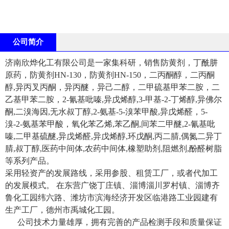
公司简介
济南欣烨化工有限公司是一家集科研，销售防黄剂，丁酰肼
原药，防黄剂HN-130，防黄剂HN-150，二丙酮醇，二丙酮
醇,异丙叉丙酮，异丙醚，异己二醇，二甲硫基甲苯二胺，二
乙基甲苯二胺，2-氰基吡嗪,异戊烯醇,3-甲基-2-丁烯醇,异佛尔
酮,二溴海因,无水叔丁醇,2-氨基-5-溴苯甲酸,异戊烯醛，5-
溴-2-氨基苯甲酸，氧化苯乙烯,苯乙酮,间苯二甲醚,2-氰基吡
嗪,二甲基硫醚,异戊烯醛,异戊烯醇,环戊酮,丙二腈,偶氮二异丁
腈,叔丁醇,医药中间体,农药中间体,橡塑助剂,阻燃剂,酚醛树脂
等系列产品。
采用轻资产的发展路线，采用参股、租赁工厂，或者代加工
的发展模式。 在东营广饶丁庄镇、淄博淄川罗村镇、淄博齐
鲁化工园纬六路、潍坊市滨海经济开发区临港路工业园建有
生产工厂，德州市禹城化工园。
公司技术力量雄厚，拥有完善的产品检测手段和质量保证