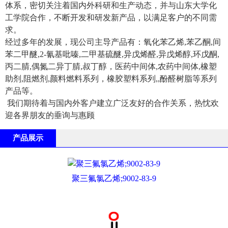
体系，密切关注着国内外科研和生产动态，并与山东大学化
工学院合作，不断开发和研发新产品，以满足客户的不同需
求。
经过多年的发展，现公司主导产品有：氧化苯乙烯,苯乙酮,间
苯二甲醚,2-氰基吡嗪,二甲基硫醚,异戊烯醛,异戊烯醇,环戊酮,
丙二腈,偶氮二异丁腈,叔丁醇，医药中间体,农药中间体,橡塑
助剂,阻燃剂,颜料燃料系列，橡胶塑料系列,,酚醛树脂等系列
产品等。
我们期待着与国内外客户建立广泛友好的合作关系，热忱欢
迎各界朋友的垂询与惠顾
产品展示
聚三氟氯乙烯;9002-83-9