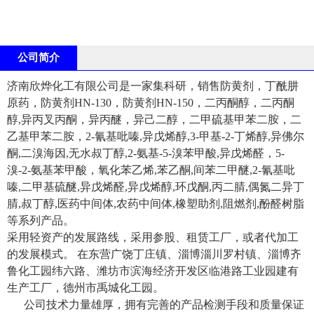
公司简介
济南欣烨化工有限公司是一家集科研，销售防黄剂，丁酰肼
原药，防黄剂HN-130，防黄剂HN-150，二丙酮醇，二丙酮
醇,异丙叉丙酮，异丙醚，异己二醇，二甲硫基甲苯二胺，二
乙基甲苯二胺，2-氰基吡嗪,异戊烯醇,3-甲基-2-丁烯醇,异佛尔
酮,二溴海因,无水叔丁醇,2-氨基-5-溴苯甲酸,异戊烯醛，5-
溴-2-氨基苯甲酸，氧化苯乙烯,苯乙酮,间苯二甲醚,2-氰基吡
嗪,二甲基硫醚,异戊烯醛,异戊烯醇,环戊酮,丙二腈,偶氮二异丁
腈,叔丁醇,医药中间体,农药中间体,橡塑助剂,阻燃剂,酚醛树脂
等系列产品。
采用轻资产的发展路线，采用参股、租赁工厂，或者代加工
的发展模式。 在东营广饶丁庄镇、淄博淄川罗村镇、淄博齐
鲁化工园纬六路、潍坊市滨海经济开发区临港路工业园建有
生产工厂，德州市禹城化工园。
公司技术力量雄厚，拥有完善的产品检测手段和质量保证