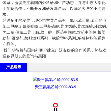
体系，密切关注着国内外科研和生产动态，并与山东大学化
工学院合作，不断开发和研发新产品，以满足客户的不同需
求。
经过多年的发展，现公司主导产品有：氧化苯乙烯,苯乙酮,间
苯二甲醚,2-氰基吡嗪,二甲基硫醚,异戊烯醛,异戊烯醇,环戊酮,
丙二腈,偶氮二异丁腈,叔丁醇，医药中间体,农药中间体,橡塑
助剂,阻燃剂,颜料燃料系列，橡胶塑料系列,,酚醛树脂等系列
产品等。
我们期待着与国内外客户建立广泛友好的合作关系，热忱欢
迎各界朋友的垂询与惠顾
产品展示
聚三氟氯乙烯;9002-83-9