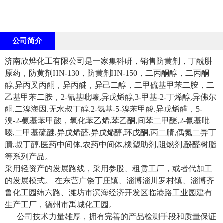
公司简介
济南欣烨化工有限公司是一家集科研，销售防黄剂，丁酰肼
原药，防黄剂HN-130，防黄剂HN-150，二丙酮醇，二丙酮
醇,异丙叉丙酮，异丙醚，异己二醇，二甲硫基甲苯二胺，二
乙基甲苯二胺，2-氰基吡嗪,异戊烯醇,3-甲基-2-丁烯醇,异佛尔
酮,二溴海因,无水叔丁醇,2-氨基-5-溴苯甲酸,异戊烯醛，5-
溴-2-氨基苯甲酸，氧化苯乙烯,苯乙酮,间苯二甲醚,2-氰基吡
嗪,二甲基硫醚,异戊烯醛,异戊烯醇,环戊酮,丙二腈,偶氮二异丁
腈,叔丁醇,医药中间体,农药中间体,橡塑助剂,阻燃剂,酚醛树脂
等系列产品。
采用轻资产的发展路线，采用参股、租赁工厂，或者代加工
的发展模式。 在东营广饶丁庄镇、淄博淄川罗村镇、淄博齐
鲁化工园纬六路、潍坊市滨海经济开发区临港路工业园建有
生产工厂，德州市禹城化工园。
公司技术力量雄厚，拥有完善的产品检测手段和质量保证