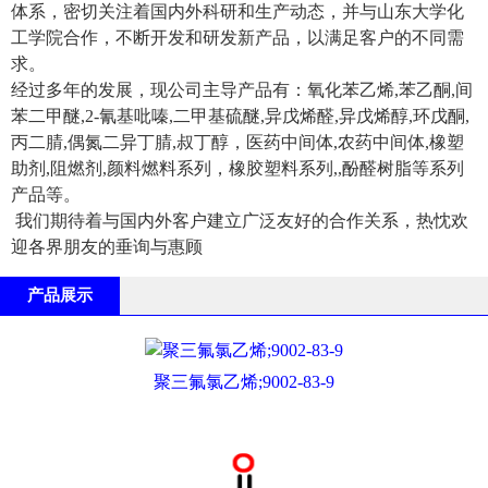
体系，密切关注着国内外科研和生产动态，并与山东大学化
工学院合作，不断开发和研发新产品，以满足客户的不同需
求。
经过多年的发展，现公司主导产品有：氧化苯乙烯,苯乙酮,间
苯二甲醚,2-氰基吡嗪,二甲基硫醚,异戊烯醛,异戊烯醇,环戊酮,
丙二腈,偶氮二异丁腈,叔丁醇，医药中间体,农药中间体,橡塑
助剂,阻燃剂,颜料燃料系列，橡胶塑料系列,,酚醛树脂等系列
产品等。
我们期待着与国内外客户建立广泛友好的合作关系，热忱欢
迎各界朋友的垂询与惠顾
产品展示
聚三氟氯乙烯;9002-83-9