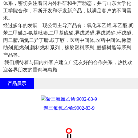
体系，密切关注着国内外科研和生产动态，并与山东大学化
工学院合作，不断开发和研发新产品，以满足客户的不同需
求。
经过多年的发展，现公司主导产品有：氧化苯乙烯,苯乙酮,间
苯二甲醚,2-氰基吡嗪,二甲基硫醚,异戊烯醛,异戊烯醇,环戊酮,
丙二腈,偶氮二异丁腈,叔丁醇，医药中间体,农药中间体,橡塑
助剂,阻燃剂,颜料燃料系列，橡胶塑料系列,,酚醛树脂等系列
产品等。
我们期待着与国内外客户建立广泛友好的合作关系，热忱欢
迎各界朋友的垂询与惠顾
产品展示
聚三氟氯乙烯;9002-83-9