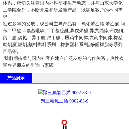
体系，密切关注着国内外科研和生产动态，并与山东大学化
工学院合作，不断开发和研发新产品，以满足客户的不同需
求。
经过多年的发展，现公司主导产品有：氧化苯乙烯,苯乙酮,间
苯二甲醚,2-氰基吡嗪,二甲基硫醚,异戊烯醛,异戊烯醇,环戊酮,
丙二腈,偶氮二异丁腈,叔丁醇，医药中间体,农药中间体,橡塑
助剂,阻燃剂,颜料燃料系列，橡胶塑料系列,,酚醛树脂等系列
产品等。
我们期待着与国内外客户建立广泛友好的合作关系，热忱欢
迎各界朋友的垂询与惠顾
产品展示
聚三氟氯乙烯;9002-83-9