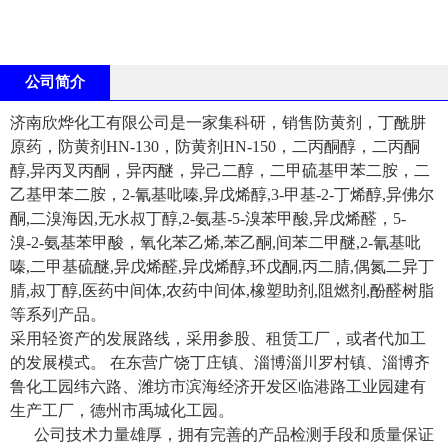
公司简介
济南欣烨化工有限公司是一家集科研，销售防黄剂，丁酰肼
原药，防黄剂HN-130，防黄剂HN-150，二丙酮醇，二丙酮
醇,异丙叉丙酮，异丙醚，异己二醇，二甲硫基甲苯二胺，二
乙基甲苯二胺，2-氰基吡嗪,异戊烯醇,3-甲基-2-丁烯醇,异佛尔
酮,二溴海因,无水叔丁醇,2-氨基-5-溴苯甲酸,异戊烯醛，5-
溴-2-氨基苯甲酸，氧化苯乙烯,苯乙酮,间苯二甲醚,2-氰基吡
嗪,二甲基硫醚,异戊烯醛,异戊烯醇,环戊酮,丙二腈,偶氮二异丁
腈,叔丁醇,医药中间体,农药中间体,橡塑助剂,阻燃剂,酚醛树脂
等系列产品。
采用轻资产的发展路线，采用参股、租赁工厂，或者代加工
的发展模式。 在东营广饶丁庄镇、淄博淄川罗村镇、淄博齐
鲁化工园纬六路、潍坊市滨海经济开发区临港路工业园建有
生产工厂，德州市禹城化工园。
公司技术力量雄厚，拥有完善的产品检测手段和质量保证