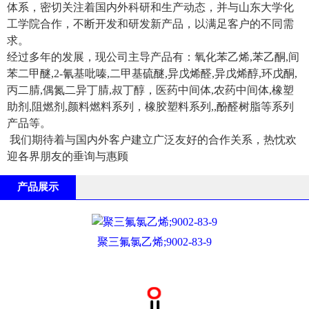
体系，密切关注着国内外科研和生产动态，并与山东大学化
工学院合作，不断开发和研发新产品，以满足客户的不同需
求。
经过多年的发展，现公司主导产品有：氧化苯乙烯,苯乙酮,间
苯二甲醚,2-氰基吡嗪,二甲基硫醚,异戊烯醛,异戊烯醇,环戊酮,
丙二腈,偶氮二异丁腈,叔丁醇，医药中间体,农药中间体,橡塑
助剂,阻燃剂,颜料燃料系列，橡胶塑料系列,,酚醛树脂等系列
产品等。
我们期待着与国内外客户建立广泛友好的合作关系，热忱欢
迎各界朋友的垂询与惠顾
产品展示
聚三氟氯乙烯;9002-83-9