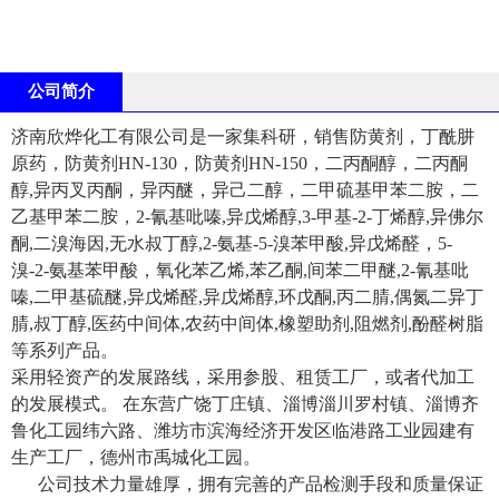
公司简介
济南欣烨化工有限公司是一家集科研，销售防黄剂，丁酰肼
原药，防黄剂HN-130，防黄剂HN-150，二丙酮醇，二丙酮
醇,异丙叉丙酮，异丙醚，异己二醇，二甲硫基甲苯二胺，二
乙基甲苯二胺，2-氰基吡嗪,异戊烯醇,3-甲基-2-丁烯醇,异佛尔
酮,二溴海因,无水叔丁醇,2-氨基-5-溴苯甲酸,异戊烯醛，5-
溴-2-氨基苯甲酸，氧化苯乙烯,苯乙酮,间苯二甲醚,2-氰基吡
嗪,二甲基硫醚,异戊烯醛,异戊烯醇,环戊酮,丙二腈,偶氮二异丁
腈,叔丁醇,医药中间体,农药中间体,橡塑助剂,阻燃剂,酚醛树脂
等系列产品。
采用轻资产的发展路线，采用参股、租赁工厂，或者代加工
的发展模式。 在东营广饶丁庄镇、淄博淄川罗村镇、淄博齐
鲁化工园纬六路、潍坊市滨海经济开发区临港路工业园建有
生产工厂，德州市禹城化工园。
公司技术力量雄厚，拥有完善的产品检测手段和质量保证