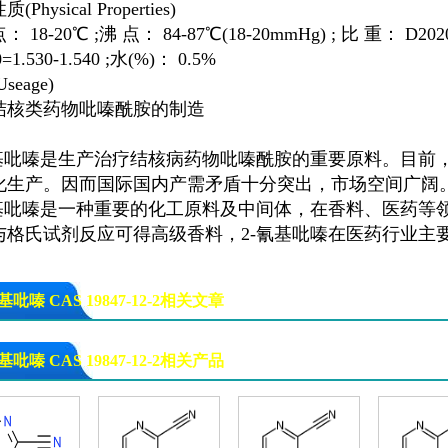
Physical Properties)
 18-20℃ ;沸 点： 84-87℃(18-20mmHg) ; 比 重： D202
=1.530-1.540 ;水(%)： 0.5%
seage)
结核类药物吡嗪酰胺的制造
基吡嗪
是生产治疗结核病药物吡嗪酰胺的重要原料。目前
化生产。因而国际国内产需矛盾十分突出，市场空间广阔
基吡嗪
是一种重要的化工原料及中间体，在香料、医药等
与格氏试剂反应可得高级香料，
2-氰基吡嗪
在医药行业主
基吡嗪 CAS 19847-12-2相关文章
-氰基吡嗪
2-氰基吡嗪
基吡嗪 CAS 19847-12-2相关产品
-氰基吡嗪
2-氰基吡嗪