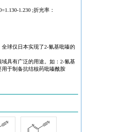
0=1.130-1.230 ;折光率：
，全球仅日本实现了
2-氰基吡嗪
的
。
领域具有广泛的用途。如：
2-氰基
要用于制备抗结核药吡嗪酰胺