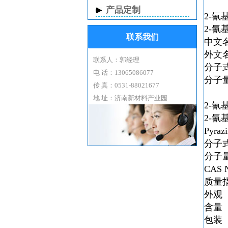
产品定制
2-氰
2-氰
联系我们
中文
外文
联系人：郭经理
分子
电 话：13065086077
分子
传 真：0531-88021677
地 址：济南新材料产业园
2-氰
2-氰
Pyraz
分子式(
分子量(M
CAS N
质量指标
外观（
含量（P
包装（P