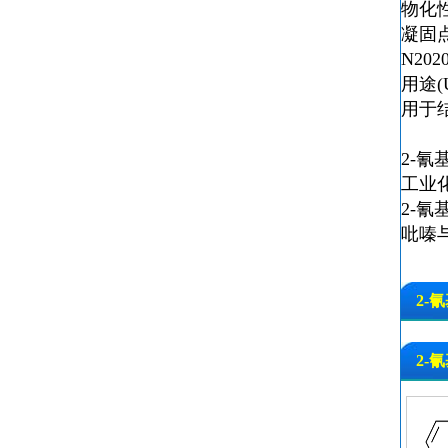
物化性质(
凝固点：
N2020
用途(U
用于
2-氰
工业
2-氰
吡嗪
2-氰
2
2-氰
2