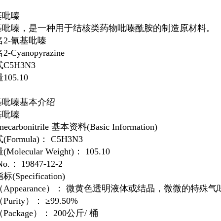
基吡嗪
基吡嗪
，是一种用于结核类药物吡嗪酰胺的制造原材料。
名
2-氰基吡嗪
名
2-Cyanopyrazine
式
C5H3N3
量
105.10
基吡嗪
基本介绍
基吡嗪
inecarbonitrile 基本资料(Basic Information)
Formula)： C5H3N3
olecular Weight)： 105.10
o.： 19847-12-2
(Specification)
Appearance）： 微黄色透明液体或结晶，微微的特殊气
urity）： ≥99.50%
ackage）： 200公斤/ 桶