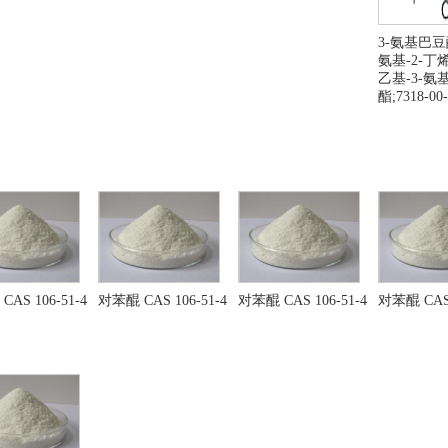
酸 CAS 16872-11-0
三苯基膦
-甲基-2-丁烯醛
三苯基膦
3-氨基巴豆
氨基-2-丁
硼酸锂
氟钛酸铵
乙基-3-氨
化苯乙烯
间苯二甲醚
酯;7318-00-
戊烯醛
环戊酮
二腈
甲酸钾
六(烷)基氯甲酸酯
苄酸
蚁酸
安息香酸
氯乙烷
乙二醇
烯丙基胺
三烯丙基胺
化钾
金属钠
属钾
碘化钾
AS 106-51-4
对苯醌 CAS 106-51-4
对苯醌 CAS 106-51-4
对苯醌 CAS 
4-丁二醇 CAS 110-63-4
四氢呋喃
戊烯醛
对苯醌
苯醌
六水三氯化铁
甲基苯甲醚
六水三氯化铁
-甲基-吡咯烷酮
乙二醇
滑石
铜铁试剂