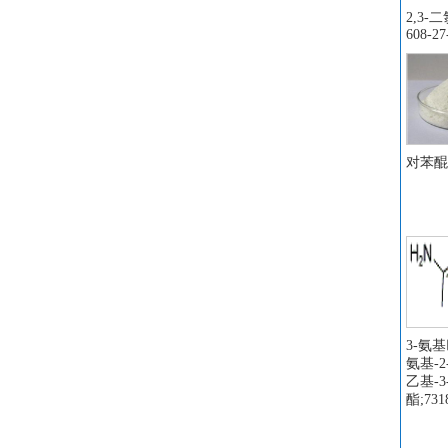
3
2,3-
608-27
间
4
(3
固
乙
对苯醌 C
去
葡
N
伊
3
3
氟
2
3-氨基
氨基-
对
乙基-
烯丙
酯;7318
氟硼
氟