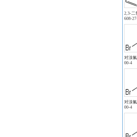
苯
环
2,3-
608-27
肼
异
苯
2
二
三
对溴氟苯
00-4
醋
醋
乙
无
丙
对溴氟苯
二
00-4
亚
三
2
原