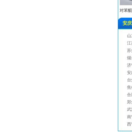
异
对苯醌 C
正
二
安庆
1
3
山
3
江
皮
苏
液
烟
碳
济
丙
安
己
台
氨
焦
一
合
环
郑
败
武
丙
南
马
西
顺