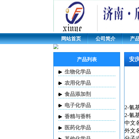
安庆2-氰基吡嗪 CAS 1
网站首页
公司简介
产
安庆
产品列表
生物化学品
农用化学品
食品添加剂
电子化学品
2-氰
2-氰
香精与香料
中文
医药化学品
外文
分子
其他化学品