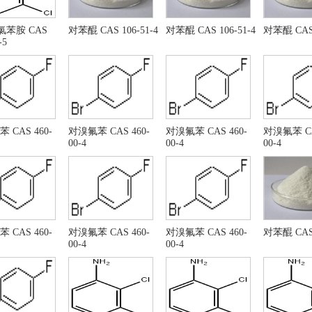
酚
三氯乙烯
己胺
二环己胺
二氯苯胺 CAS
对苯醌 CAS 106-51-4
对苯醌 CAS 106-51-4
对苯醌 CAS 
-5
基甲酸叔丁酯
液体异丙醇锂
丙醇锂
氯甲酸十六烷基酯 CAS NO
乙烯
乙烯基苯
,2,4-三甲基戊烷
异辛烷
异丙基醚
异丙醚
氯乙烯
五硫化二磷
 CAS 460-
对溴氟苯 CAS 460-
对溴氟苯 CAS 460-
对溴氟苯 CA
00-4
00-4
00-4
酸正丙酯
乙酸正丙酯
酸丙酯
醋酸乙酯
酸丙酯
环己酮
水氯化铁
醋酸甲酯
二酸二乙酯
苯乙烯
 CAS 460-
对溴氟苯 CAS 460-
对溴氟苯 CAS 460-
对苯醌 CAS 
甲苯
甲撑氯
00-4
00-4
甲基氯
二氯甲烷
甲基甲醇
叔丁醇
-甲基-2-丙醇
甲基叔丁基醚
硼酸
硼酸