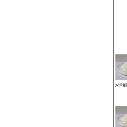
氟硼
3
氟
氧
异
丙
十
苯
二
二
碘
金
对苯醌 C
1,
异
对
间
1
水