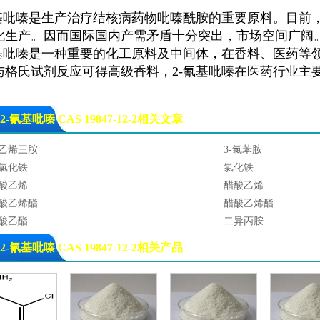
基吡嗪
是生产治疗结核病药物吡嗪酰胺的重要原料。目前
化生产。因而国际国内产需矛盾十分突出，市场空间广阔
基吡嗪
是一种重要的化工原料及中间体，在香料、医药等
与格氏试剂反应可得高级香料，
2-氰基吡嗪
在医药行业主
-氰基吡嗪 CAS 19847-12-2相关文章
乙烯三胺
3-氯苯胺
氯化铁
氯化铁
酸乙烯
醋酸乙烯
酸乙烯酯
醋酸乙烯酯
酸乙酯
二异丙胺
苯二胺
二氯甲烷
-氰基吡嗪 CAS 19847-12-2相关产品
,4-丁二醇
过氧化二苯甲酰
基环己烷
过氧化苯甲酰
甲基甲醇
2-甲基-2-丙醇
丁醇
石炭酸