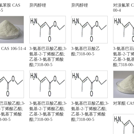
-氯苯硼酸
间氯溴苯
二氯苯胺 CAS
异丙醇锂
异丙醇锂
对溴氟苯 CA
-5
00-4
氯碘苯
N-羟基丁二酰亚胺
-硝基苯胺
莱克酮
R,3AS,6AR)-六氢呋喃并[2,3-B]呋喃-3-醇
六氢-呋喃并[2,3-B]呋
体甲醇镁
四氢呋喃
二醇二甲醚
4-雄烯二酮
AS 106-51-4
3-氨基巴豆酸乙酯;3-
3-氨基巴豆酸乙
3-氨基巴豆
氢表雄酮
2-溴噻吩
氨基-2-丁烯酸乙酯;
酯;7318-00-5
氨基-2-丁
萄糖酸内酯
卡格列净
乙基-3-氨基丁烯酸
乙基-3-氨
-甲基吗啉
对溴氟苯
酯;7318-00-5
酯;7318-00-
鲁替尼
3-氯苯胺
-氯苯胺
3-甲基-1H-吡唑并[3,4
-氨基-5-(4-苯氧基苯基)-4-氰基-1H-吡唑
1,4-丁二醇
硅酸钾
亚硫酸氢钠
-萘甲醚
2-甲氧基萘
巴豆酸乙酯;3-
3-氨基巴豆酸乙酯;3-
3-氨基巴豆酸乙酯;3-
对苯醌 CAS 
2-丁烯酸乙酯;
氨基-2-丁烯酸乙酯;
氨基-2-丁烯酸乙酯;
甲基苯甲醚
烯丙基胺
3-氨基丁烯酸
乙基-3-氨基丁烯酸
乙基-3-氨基丁烯酸
基腈 CAS 109-75-1
烯丙基氰 CAS 109-75-
-00-5
酯;7318-00-5
酯;7318-00-5
酸钾 CAS: 14075-53-7
氟硼酸铵 CAS 13826-8
钛酸钾 CAS号:16919-27-0
氟锆酸 CAS 12021-95