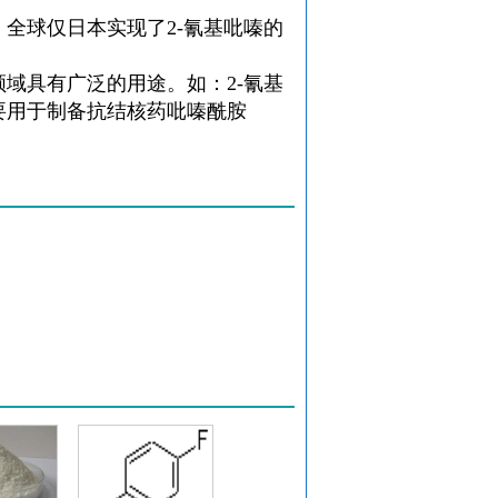
，全球仅日本实现了
2-氰基吡嗪
的
。
领域具有广泛的用途。如：
2-氰基
要用于制备抗结核药吡嗪酰胺