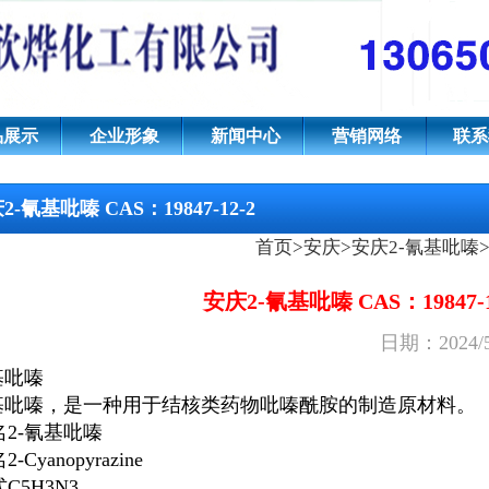
9847-12-2
品展示
企业形象
新闻中心
营销网络
联系
2-氰基吡嗪 CAS：19847-12-2
首页
>
安庆
>
安庆2-氰基吡嗪
安庆2-氰基吡嗪 CAS：19847-1
日期：2024/
基吡嗪
基吡嗪
，是一种用于结核类药物吡嗪酰胺的制造原材料。
名
2-氰基吡嗪
名
2-Cyanopyrazine
式
C5H3N3