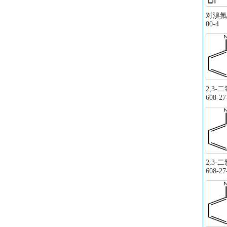
引
对溴氟苯
苯
00-4
苯
对
氯
4
6-
2,3-
羧
阿
608-27
对
苯
败
丙
1-
2,3-
608-27
2;
氯化
氯化
5
酸
原
邻