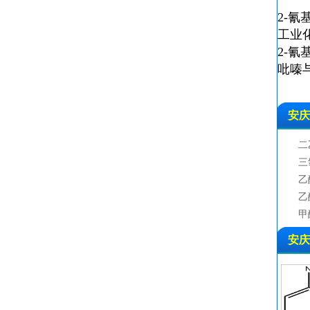
2-氰
工业
2-氰
吡嗪
安庆2
二
三
乙
乙
甲
对
安庆2
1
甲
三
叔