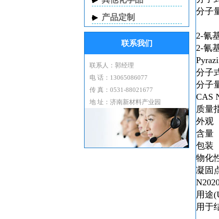
分子
产品定制
2-氰
联系我们
2-氰
Pyraz
联系人：郭经理
分子式(
电 话：13065086077
分子量(M
传 真：0531-88021677
CAS N
地 址：济南新材料产业园
质量指标
外观（
含量（P
包装（P
物化性质(
凝固点：
N2020
用途(U
用于