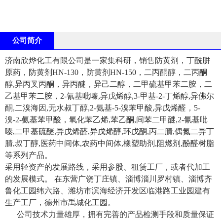
公司简介
济南欣烨化工有限公司是一家集科研，销售防黄剂，丁酰肼
原药，防黄剂HN-130，防黄剂HN-150，二丙酮醇，二丙酮
醇,异丙叉丙酮，异丙醚，异己二醇，二甲硫基甲苯二胺，二
乙基甲苯二胺，2-氰基吡嗪,异戊烯醇,3-甲基-2-丁烯醇,异佛尔
酮,二溴海因,无水叔丁醇,2-氨基-5-溴苯甲酸,异戊烯醛，5-
溴-2-氨基苯甲酸，氧化苯乙烯,苯乙酮,间苯二甲醚,2-氰基吡
嗪,二甲基硫醚,异戊烯醛,异戊烯醇,环戊酮,丙二腈,偶氮二异丁
腈,叔丁醇,医药中间体,农药中间体,橡塑助剂,阻燃剂,酚醛树脂
等系列产品。
采用轻资产的发展路线，采用参股、租赁工厂，或者代加工
的发展模式。 在东营广饶丁庄镇、淄博淄川罗村镇、淄博齐
鲁化工园纬六路、潍坊市滨海经济开发区临港路工业园建有
生产工厂，德州市禹城化工园。
公司技术力量雄厚，拥有完善的产品检测手段和质量保证