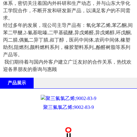
体系，密切关注着国内外科研和生产动态，并与山东大学化
工学院合作，不断开发和研发新产品，以满足客户的不同需
求。
经过多年的发展，现公司主导产品有：氧化苯乙烯,苯乙酮,间
苯二甲醚,2-氰基吡嗪,二甲基硫醚,异戊烯醛,异戊烯醇,环戊酮,
丙二腈,偶氮二异丁腈,叔丁醇，医药中间体,农药中间体,橡塑
助剂,阻燃剂,颜料燃料系列，橡胶塑料系列,,酚醛树脂等系列
产品等。
我们期待着与国内外客户建立广泛友好的合作关系，热忱欢
迎各界朋友的垂询与惠顾
产品展示
聚三氟氯乙烯;9002-83-9