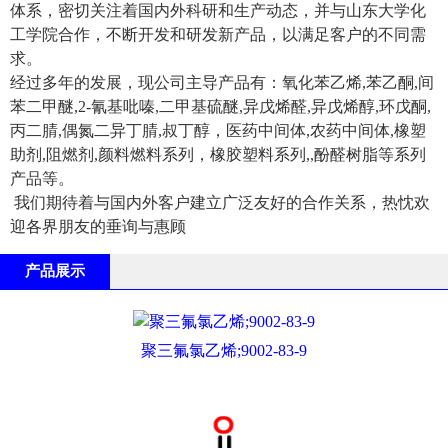
体系，密切关注着国内外科研和生产动态，并与山东大学化
工学院合作，不断开发和研发新产品，以满足客户的不同需
求。
经过多年的发展，现公司主导产品有：氧化苯乙烯,苯乙酮,间
苯二甲醚,2-氰基吡嗪,二甲基硫醚,异戊烯醛,异戊烯醇,环戊酮,
丙二腈,偶氮二异丁腈,叔丁醇，医药中间体,农药中间体,橡塑
助剂,阻燃剂,颜料燃料系列，橡胶塑料系列,,酚醛树脂等系列
产品等。
我们期待着与国内外客户建立广泛友好的合作关系，热忱欢
迎各界朋友的垂询与惠顾
产品展示
聚三氟氯乙烯;9002-83-9