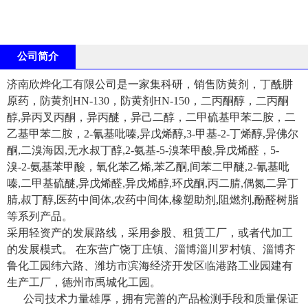
公司简介
济南欣烨化工有限公司是一家集科研，销售防黄剂，丁酰肼
原药，防黄剂HN-130，防黄剂HN-150，二丙酮醇，二丙酮
醇,异丙叉丙酮，异丙醚，异己二醇，二甲硫基甲苯二胺，二
乙基甲苯二胺，2-氰基吡嗪,异戊烯醇,3-甲基-2-丁烯醇,异佛尔
酮,二溴海因,无水叔丁醇,2-氨基-5-溴苯甲酸,异戊烯醛，5-
溴-2-氨基苯甲酸，氧化苯乙烯,苯乙酮,间苯二甲醚,2-氰基吡
嗪,二甲基硫醚,异戊烯醛,异戊烯醇,环戊酮,丙二腈,偶氮二异丁
腈,叔丁醇,医药中间体,农药中间体,橡塑助剂,阻燃剂,酚醛树脂
等系列产品。
采用轻资产的发展路线，采用参股、租赁工厂，或者代加工
的发展模式。 在东营广饶丁庄镇、淄博淄川罗村镇、淄博齐
鲁化工园纬六路、潍坊市滨海经济开发区临港路工业园建有
生产工厂，德州市禹城化工园。
公司技术力量雄厚，拥有完善的产品检测手段和质量保证