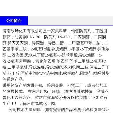
公司简介
济南欣烨化工有限公司是一家集科研，销售防黄剂，丁酰肼
原药，防黄剂HN-130，防黄剂HN-150，二丙酮醇，二丙酮
醇,异丙叉丙酮，异丙醚，异己二醇，二甲硫基甲苯二胺，二
乙基甲苯二胺，2-氰基吡嗪,异戊烯醇,3-甲基-2-丁烯醇,异佛尔
酮,二溴海因,无水叔丁醇,2-氨基-5-溴苯甲酸,异戊烯醛，5-
溴-2-氨基苯甲酸，氧化苯乙烯,苯乙酮,间苯二甲醚,2-氰基吡
嗪,二甲基硫醚,异戊烯醛,异戊烯醇,环戊酮,丙二腈,偶氮二异丁
腈,叔丁醇,医药中间体,农药中间体,橡塑助剂,阻燃剂,酚醛树脂
等系列产品。
采用轻资产的发展路线，采用参股、租赁工厂，或者代加工
的发展模式。 在东营广饶丁庄镇、淄博淄川罗村镇、淄博齐
鲁化工园纬六路、潍坊市滨海经济开发区临港路工业园建有
生产工厂，德州市禹城化工园。
公司技术力量雄厚，拥有完善的产品检测手段和质量保证