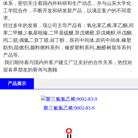
体系，密切关注着国内外科研和生产动态，并与山东大学化
工学院合作，不断开发和研发新产品，以满足客户的不同需
求。
经过多年的发展，现公司主导产品有：氧化苯乙烯,苯乙酮,间
苯二甲醚,2-氰基吡嗪,二甲基硫醚,异戊烯醛,异戊烯醇,环戊酮,
丙二腈,偶氮二异丁腈,叔丁醇，医药中间体,农药中间体,橡塑
助剂,阻燃剂,颜料燃料系列，橡胶塑料系列,,酚醛树脂等系列
产品等。
我们期待着与国内外客户建立广泛友好的合作关系，热忱欢
迎各界朋友的垂询与惠顾
产品展示
聚三氟氯乙烯;9002-83-9