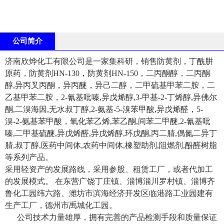
公司简介
济南欣烨化工有限公司是一家集科研，销售防黄剂，丁酰肼
原药，防黄剂HN-130，防黄剂HN-150，二丙酮醇，二丙酮
醇,异丙叉丙酮，异丙醚，异己二醇，二甲硫基甲苯二胺，二
乙基甲苯二胺，2-氰基吡嗪,异戊烯醇,3-甲基-2-丁烯醇,异佛尔
酮,二溴海因,无水叔丁醇,2-氨基-5-溴苯甲酸,异戊烯醛，5-
溴-2-氨基苯甲酸，氧化苯乙烯,苯乙酮,间苯二甲醚,2-氰基吡
嗪,二甲基硫醚,异戊烯醛,异戊烯醇,环戊酮,丙二腈,偶氮二异丁
腈,叔丁醇,医药中间体,农药中间体,橡塑助剂,阻燃剂,酚醛树脂
等系列产品。
采用轻资产的发展路线，采用参股、租赁工厂，或者代加工
的发展模式。 在东营广饶丁庄镇、淄博淄川罗村镇、淄博齐
鲁化工园纬六路、潍坊市滨海经济开发区临港路工业园建有
生产工厂，德州市禹城化工园。
公司技术力量雄厚，拥有完善的产品检测手段和质量保证