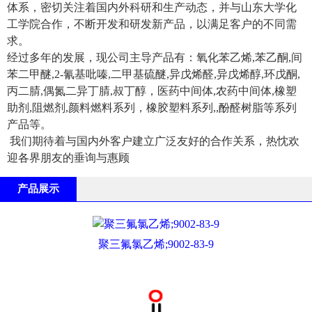
体系，密切关注着国内外科研和生产动态，并与山东大学化
工学院合作，不断开发和研发新产品，以满足客户的不同需
求。
经过多年的发展，现公司主导产品有：氧化苯乙烯,苯乙酮,间
苯二甲醚,2-氰基吡嗪,二甲基硫醚,异戊烯醛,异戊烯醇,环戊酮,
丙二腈,偶氮二异丁腈,叔丁醇，医药中间体,农药中间体,橡塑
助剂,阻燃剂,颜料燃料系列，橡胶塑料系列,,酚醛树脂等系列
产品等。
我们期待着与国内外客户建立广泛友好的合作关系，热忱欢
迎各界朋友的垂询与惠顾
产品展示
聚三氟氯乙烯;9002-83-9